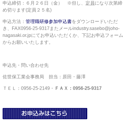
申込締切：６月２６日（金） ※但し、
定員
になり次第締
め切ります(定員２５名)
申込方法：
管理職研修参加申込書
をダウンロードいただ
き、FAX0956-25-9317またメールi
ndustry.sasebo@joho-
nagasaki.or.jp
にてお申込いただくか、下記お申込フォーム
からお願いいたします。
申込先・問い合わせ先
佐世保工業会事務局 担当：原田・藤澤
ＴＥＬ：0956-25-2149・
ＦＡＸ：0956-25-9317