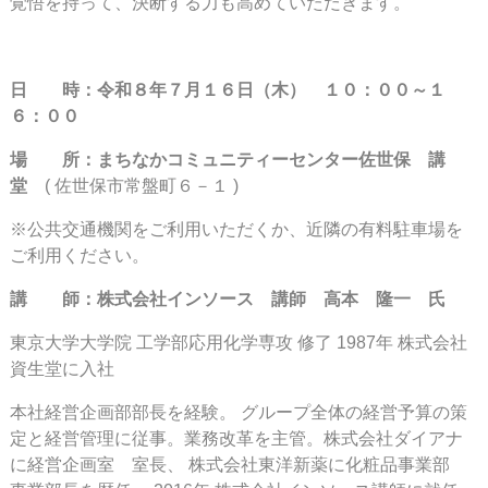
覚悟を持って、決断する力も高めていただきます。
日 時：令和８年７月１６日（木） １０：００～１
６：００
場 所：まちなかコミュニティーセンター佐世保
講
堂
( 佐世保市常盤町６－１ )
※公共交通機関をご利用いただくか、近隣の有料駐車場を
ご利用ください。
講 師：株式会社インソース 講師 高本 隆一 氏
東京大学大学院 工学部応用化学専攻 修了 1987年 株式会社
資生堂に入社
本社経営企画部部長を経験。 グループ全体の経営予算の策
定と経営管理に従事。業務改革を主管。株式会社ダイアナ
に経営企画室 室長、 株式会社東洋新薬に化粧品事業部