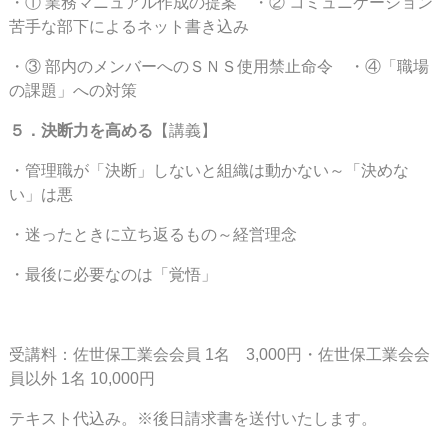
・① 業務マニュアル作成の提案 ・② コミュニケーション
苦手な部下によるネット書き込み
・③ 部内のメンバーへのＳＮＳ使用禁止命令 ・④「職場
の課題」への対策
５．決断力を高める
【講義】
・管理職が「決断」しないと組織は動かない～「決めな
い」は悪
・迷ったときに立ち返るもの～経営理念
・最後に必要なのは「覚悟」
受講料：佐世保工業会会員 1名 3,000円・佐世保工業会会
員以外 1名 10,000円
テキスト代込み。※後日請求書を送付いたします。